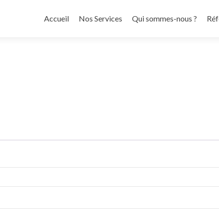
Aller
au
Accueil
Nos Services
Qui sommes-nous ?
Réf
contenu
principal