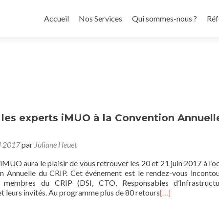
Aller
au
Accueil
Nos Services
Qui sommes-nous ?
Réf
contenu
principal
les experts iMUO à la Convention Annuell
l 2017
par
Juliane Heuet
’iMUO aura le plaisir de vous retrouver les 20 et 21 juin 2017 à l’o
n Annuelle du CRIP. Cet événement est le rendez-vous inconto
 membres du CRIP (DSI, CTO, Responsables d’Infrastructu
et leurs invités. Au programme plus de 80 retours
[…]