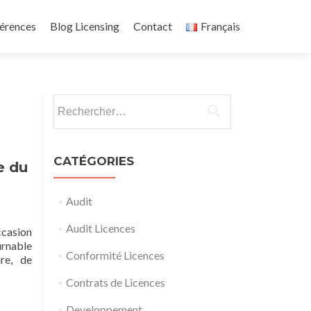
érences
Blog Licensing
Contact
Français
Rechercher :
CATÉGORIES
e du
Audit
Audit Licences
ccasion
urnable
Conformité Licences
re, de
Contrats de Licences
Developpement