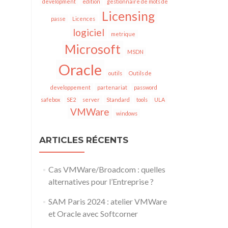
development
edition
gestionnaire de mots de
Licensing
passe
Licences
logiciel
metrique
Microsoft
MSDN
Oracle
outils
Outils de
developpement
partenariat
password
safebox
SE2
server
Standard
tools
ULA
VMWare
windows
ARTICLES RÉCENTS
Cas VMWare/Broadcom : quelles
alternatives pour l’Entreprise ?
SAM Paris 2024 : atelier VMWare
et Oracle avec Softcorner