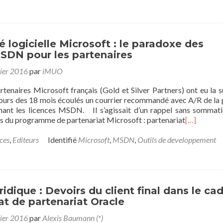
 logicielle Microsoft : le paradoxe des
SDN pour les partenaires
ier 2016
par
iMUO
tenaires Microsoft français (Gold et Silver Partners) ont eu la s
cours des 18 mois écoulés un courrier recommandé avec A/R de la 
rnant les licences MSDN. Il s’agissait d’un rappel sans sommat
rs du programme de partenariat Microsoft : partenariat
[…]
ces
,
Editeurs
Identifié
Microsoft
,
MSDN
,
Outils de developpement
ridique : Devoirs du client final dans le ca
at de partenariat Oracle
ier 2016
par
Alexis Baumann (*)