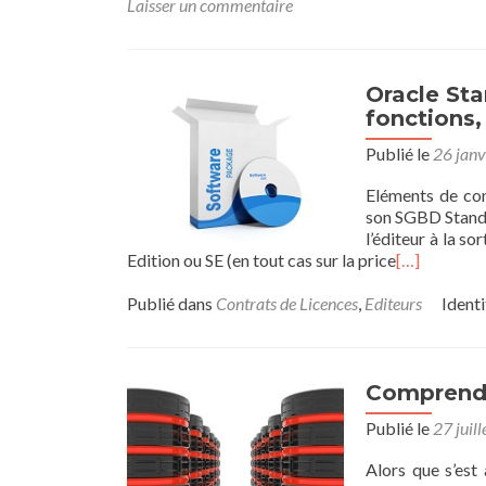
Laisser un commentaire
Oracle Sta
fonctions,
Publié le
26 janv
Eléments de co
son SGBD Standa
l’éditeur à la s
Edition ou SE (en tout cas sur la price
[…]
Publié dans
Contrats de Licences
,
Editeurs
Identi
Comprendr
Publié le
27 juil
Alors que s’est 