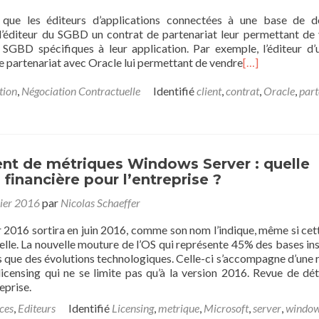
t que les éditeurs d’applications connectées à une base de 
l’éditeur du SGBD un contrat de partenariat leur permettant de
 SGBD spécifiques à leur application. Par exemple, l’éditeur d
 partenariat avec Oracle lui permettant de vendre
[…]
tion
,
Négociation Contractuelle
Identifié
client
,
contrat
,
Oracle
,
part
t de métriques Windows Server : quelle
 financière pour l’entreprise ?
ier 2016
par
Nicolas Schaeffer
2016 sortira en juin 2016, comme son nom l’indique, même si cet
elle. La nouvelle mouture de l’OS qui représente 45% des bases ins
s que des évolutions technologiques. Celle-ci s’accompagne d’une 
censing qui ne se limite pas qu’à la version 2016. Revue de dét
eprise.
ces
,
Editeurs
Identifié
Licensing
,
metrique
,
Microsoft
,
server
,
windo