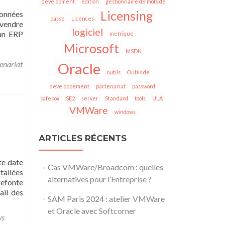
development
edition
gestionnaire de mots de
Licensing
données
passe
Licences
 vendre
logiciel
’un ERP
metrique
Microsoft
MSDN
enariat
Oracle
outils
Outils de
developpement
partenariat
password
safebox
SE2
server
Standard
tools
ULA
VMWare
windows
ARTICLES RÉCENTS
te date
Cas VMWare/Broadcom : quelles
tallées
alternatives pour l’Entreprise ?
refonte
ail des
SAM Paris 2024 : atelier VMWare
et Oracle avec Softcorner
ws