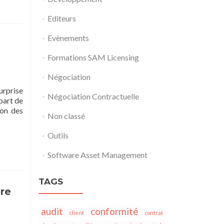
Editeurs
Evènements
Formations SAM Licensing
Négociation
urprise
Négociation Contractuelle
part de
ion des
Non classé
Outils
Software Asset Management
TAGS
dre
audit
conformité
client
contrat