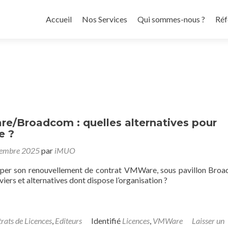
Aller
au
Accueil
Nos Services
Qui sommes-nous ?
Réf
contenu
principal
e/Broadcom : quelles alternatives pour
e ?
tembre 2025
par
iMUO
per son renouvellement de contrat VMWare, sous pavillon Bro
viers et alternatives dont dispose l’organisation ?
rats de Licences
,
Editeurs
Identifié
Licences
,
VMWare
Laisser un