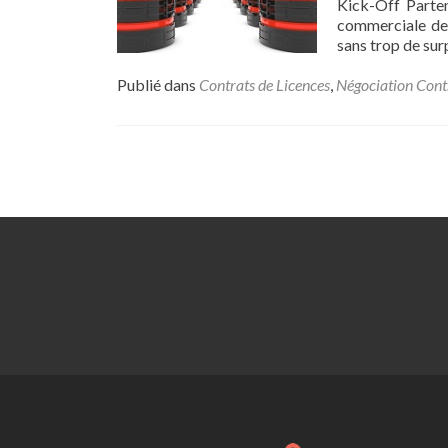
Kick-Off Parten
commerciale de 
sans trop de sur
Publié dans
Contrats de Licences
,
Négociation Cont
Posts
navigation