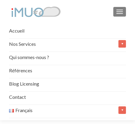
AFFIC
Aller
Accueil
au
contenu
Nos Services
principal
Qui sommes-nous ?
Références
Blog Licensing
Contact
Français