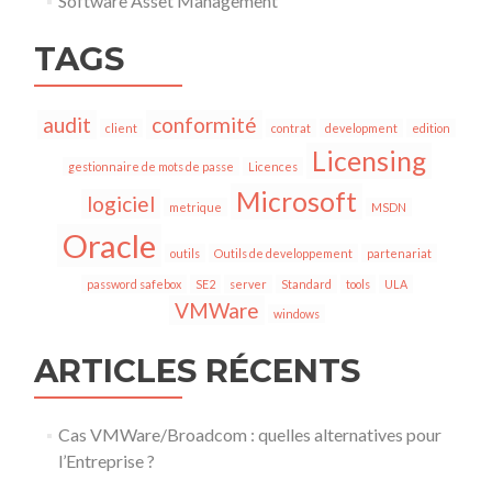
Software Asset Management
TAGS
audit
conformité
client
contrat
development
edition
Licensing
gestionnaire de mots de passe
Licences
Microsoft
logiciel
metrique
MSDN
Oracle
outils
Outils de developpement
partenariat
password safebox
SE2
server
Standard
tools
ULA
VMWare
windows
ARTICLES RÉCENTS
Cas VMWare/Broadcom : quelles alternatives pour
l’Entreprise ?