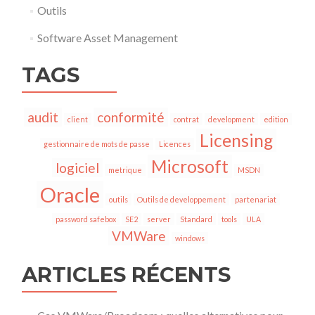
Outils
Software Asset Management
TAGS
audit
conformité
client
contrat
development
edition
Licensing
gestionnaire de mots de passe
Licences
Microsoft
logiciel
metrique
MSDN
Oracle
outils
Outils de developpement
partenariat
password safebox
SE2
server
Standard
tools
ULA
VMWare
windows
ARTICLES RÉCENTS