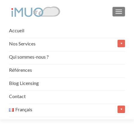
AFFIC
Aller
Accueil
au
contenu
Nos Services
principal
Qui sommes-nous ?
Références
Blog Licensing
Contact
Français