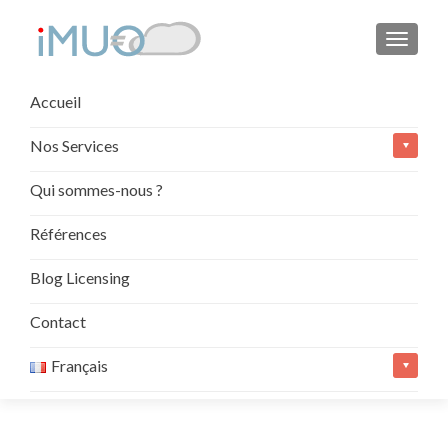
AFFIC
Aller
Accueil
au
contenu
Nos Services
principal
Qui sommes-nous ?
Références
Blog Licensing
Contact
Français