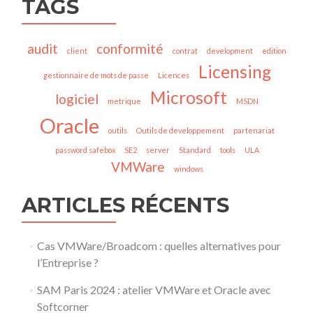
TAGS
audit
conformité
client
contrat
development
edition
Licensing
gestionnaire de mots de passe
Licences
Microsoft
logiciel
metrique
MSDN
Oracle
outils
Outils de developpement
partenariat
password safebox
SE2
server
Standard
tools
ULA
VMWare
windows
ARTICLES RÉCENTS
Cas VMWare/Broadcom : quelles alternatives pour
l’Entreprise ?
SAM Paris 2024 : atelier VMWare et Oracle avec
Softcorner