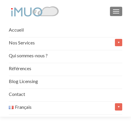
AFFIC
Aller
Accueil
au
contenu
Nos Services
principal
Qui sommes-nous ?
Références
Blog Licensing
Contact
Français