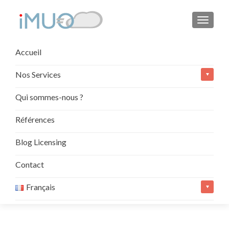
AFFIC
Aller
Accueil
au
contenu
Nos Services
principal
Qui sommes-nous ?
Références
Blog Licensing
Contact
Français