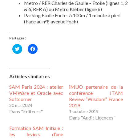
Metro / RER Charles de Gaulle – Etoile (lignes 1, 2
& 6, RER A) ou Metro Kléber (ligne 6)
Parking Etoile Foch – à 100m / 1 minute à pied
(Face au n°8 avenue Foch)
Partager :
Cliquez
Cliquez
pour
pour
partager
partager
sur
sur
Twitter(ouvre
Facebook(ouvre
dans
dans
Articles similaires
une
une
nouvelle
nouvelle
SAM Paris 2024 : atelier
iMUO partenaire de la
fenêtre)
fenêtre)
VMWare et Oracle avec
conférence ITAM
Softcorner
Review “Wisdom” France
2019
30 mai 2024
Dans "Editeurs"
1 octobre 2019
Dans "Audit Licences"
Formation SAM Initiale :
les leviers d’une