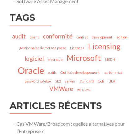
Software Asset Management
TAGS
audit
conformité
client
contrat
development
edition
Licensing
gestionnaire de mots de passe
Licences
Microsoft
logiciel
metrique
MSDN
Oracle
outils
Outils de developpement
partenariat
password safebox
SE2
server
Standard
tools
ULA
VMWare
windows
ARTICLES RÉCENTS
Cas VMWare/Broadcom : quelles alternatives pour
l’Entreprise ?